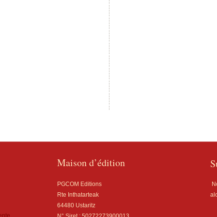
Maison d’édition
S
PGCOM Editions
No
Rte Inthatarteak
al
64480 Ustaritz
ente
N° Siret : 50272273900013