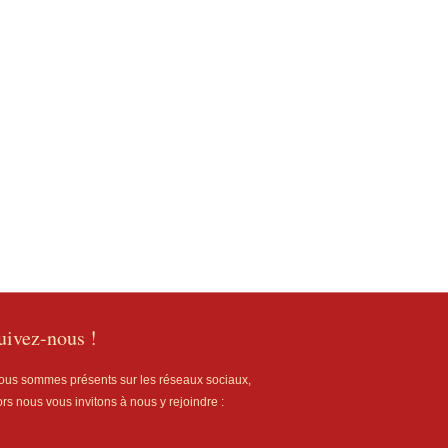
uivez-
nous !
us sommes présents sur les réseaux sociaux,
ors nous vous invitons à nous y rejoindre :