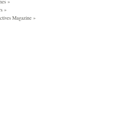
nes »
rs »
ctives Magazine »