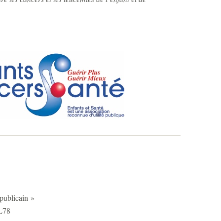
publicain »
L78