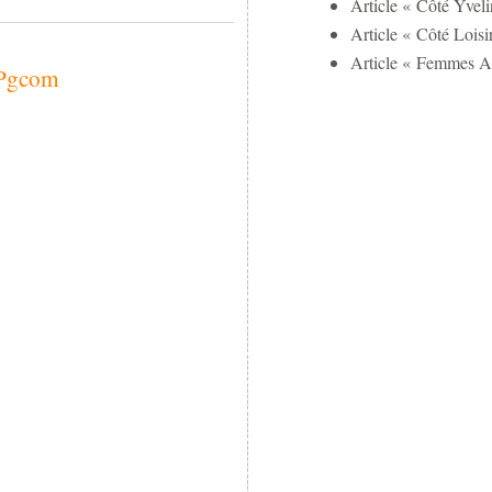
Article « Côté Yveli
Article « Côté Loisi
Article « Femmes A
z Pgcom