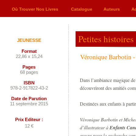
Où Trouver Nos Livres
Catalogue
Auteurs
Ac
Petites histoire
JEUNESSE
Format
Véronique Barbotin
-
22,86 x 15,24
Pages
68 pages
Dans l’ambiance magique de No
ISBN
découvriront des amitiés com
978-
2-
917822-
43-
2
Date de Parution
Destinées aux enfants à parti
11 septembre 2015
Véronique Barbotin et Michel 
Prix Editeur :
12 €
d’illustrateur à
Enfants Canc
œuvre pour la recherche contr