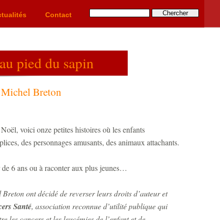
tualités
Contact
s au pied du sapin
Michel Breton
ël, voici onze petites histoires où les enfants
plices, des personnages amusants, des animaux attachants.
r de 6 ans ou à raconter aux plus jeunes…
Breton ont décidé de reverser leurs droits d’auteur et
ers Santé
, association reconnue d’utilité publique qui
e les cancers et les leucémies de l’enfant et de