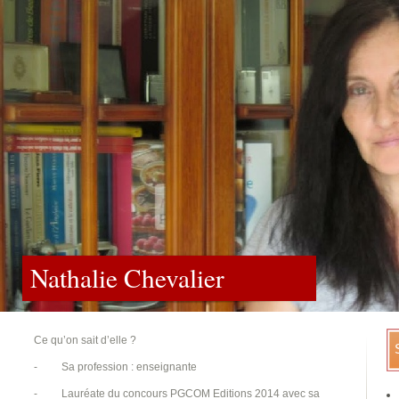
Nathalie Chevalier
Ce qu’on sait d’elle ?
-
Sa profession : enseignante
-
Lauréate du concours PGCOM Editions 2014 avec sa