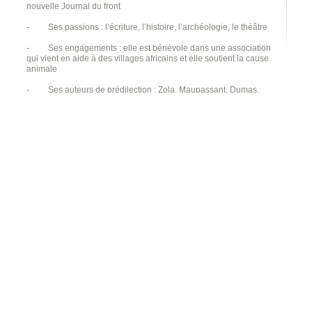
nouvelle Journal du front
-
Ses passions : l’écriture, l’histoire, l’archéologie, le théâtre
-
Ses engagements : elle est bénévole dans une association
qui vient en aide à des villages africains et elle soutient la cause
animale
-
Ses auteurs de prédilection : Zola, Maupassant, Dumas,
Ponson du Terrail, Mauriac et quelques autres…
-
Ses films préférés : Agora, Le nom de la rose, Les visiteurs
du soir, Chantons sous la pluie, Sherlock Holmes…
Voilà, c’est déjà un bon début !