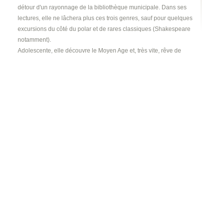
détour d'un rayonnage de la bibliothèque municipale. Dans ses
lectures, elle ne lâchera plus ces trois genres, sauf pour quelques
excursions du côté du polar et de rares classiques (Shakespeare
notamment).
Adolescente, elle découvre le Moyen Age et, très vite, rêve de
devenir professeur d'histoire médiévale.
Poussée dans un domaine d'études qui ne lui convenait pas du
tout, Lydie a mis du temps à trouver sa voie. Sous l'impulsion de
son mari, elle se décide à prendre la plume et, fan de Pratchett et
Blaylock, aime écrire des romans servis par une bonne dose
d'humour et des personnages hauts en couleurs.
Au chômage depuis plusieurs années, elle partage son temps
entre l'écriture et son poste de conseillère municipale.
Lauréate du concours de nouvelles 2009 de PGCOM Editions
L'auteur a créé son site web :
www.lydie-
blaizot.fr