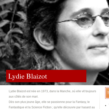
Lydie Blaizot
Lydie Blaizot est née en 1973, dans la Manche, où elle vit toujours
aux côtés de son mari.
Dès son plus jeune âge, elle se passionne pour la Fantasy, le
Fantastique et la Science Fiction ; qu'elle découvre par hasard au