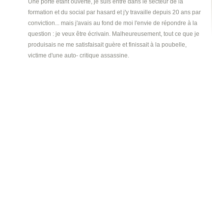
Une porte étant ouverte, je suis entré dans le secteur de la
formation et du social par hasard et j'y travaille depuis 20 ans par
conviction... mais j'avais au fond de moi l'envie de répondre à la
question : je veux être écrivain. Malheureusement, tout ce que je
produisais ne me satisfaisait guère et finissait à la poubelle,
victime d'une auto-
critique assassine.
Passionné de fantastique, de science-
fiction et globalement de
tout ce qui se rapporte de près ou de loin au paranormal, j'ai
longtemps hésité à montrer mes textes à autrui ( de peur sans
doute, d'entendre mes craintes confirmées : c'est mauvais !).
Différents concours de nouvelles sur des thèmes souvent
fantastique ou de science-
fiction m'ont appris que ma prose était
peut-
être moins pire que prévue.
Du coup, m'enhardissant au delà du raisonnable, j'ai tenté de
soumettre un roman, fantastique comme de juste. Le voici enfin
matérialisé. Je poursuis donc l'aventure avec la rédaction d'un
nouveau livre, plus orienté thriller mais conservant un argument
fantastique. Si mes futurs lecteurs apprécient ce qu'ils liront, je
n'aurai donc pas écrit en vain.
Son site internet :