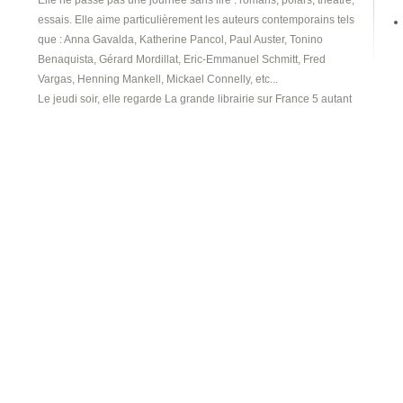
Elle ne passe pas une journée sans lire : romans, polars, théâtre,
essais. Elle aime particulièrement les auteurs contemporains tels
que : Anna Gavalda, Katherine Pancol, Paul Auster, Tonino
Benaquista, Gérard Mordillat, Eric-
Emmanuel Schmitt, Fred
Vargas, Henning Mankell, Mickael Connelly, etc...
Le jeudi soir, elle regarde La grande librairie sur France 5 autant
pour les invités que pour François Busnuel.
Elle consulte la librairie en ligne La griffe noire et fait confiance
aux critiques de Gérard Collard.
Elle a dans son sac un petit carnet rouge dans lequel elle note
idées, rêves, citations, livres à lire, film à voir et tout ce qui peut
nourrir ses écrits : situations, manies, petites phrases, jolis mots,
traits de caractère, particularités physiques, etc…
Elle adore flâner, buller, rêvasser, s’inventer des histoires qu’elle
prend plaisir à mettre en mots pour les partager.