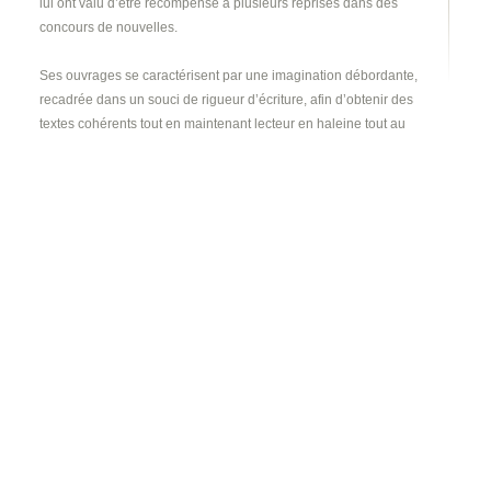
lui ont valu d’être récompensé à plusieurs reprises dans des
concours de nouvelles.
Ses ouvrages se caractérisent par une imagination débordante,
recadrée dans un souci de rigueur d’écriture, afin d’obtenir des
textes cohérents tout en maintenant lecteur en haleine tout au
long du récit. Il emmène avec lui le lecteur sans le perdre, pour lui
faire partager des aventures dont les seules limites sont celles du
rêve.
Il s’attache à l’emploi d’une langue pure et claire, utilisant la
musique des mots et des noms pour rythmer la lecture.
Avec « La Sorcière et la Fée », il nous offre là son premier
ouvrage de littérature pour les enfants.